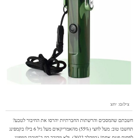
צילום: יחצ
חשבתם שהמסכים והרשתות החברתיות יהרסו את החיבור לטבע?
תחשבו טוב: מעל לחצי (55%) מהאמריקאים מעל גיל 6 בילו בקמפינג
לפחות פעם אחת! (במהלך 2022). ולא מדובר רק ב"חובבי קמפינג