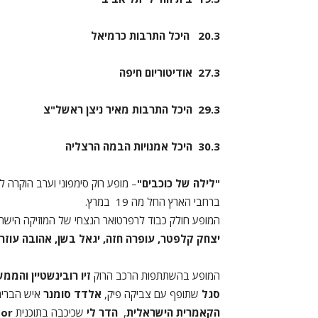
20.3
היכל התרבות כרמיאל
27.3
אודיטוריום חיפה
29.3
היכל התרבות מאיר ניצן ראשל"צ
30.3
היכל אמנויות הבמה הרצליה
"לילה של כוכבים"
– מופע רוק סימפוני וערב הוקרה ל
ברחבי הארץ החל מה 19 במרץ.
המופע חולק כבוד לרפרטואר הנצחי של המוזיקה הישרא
יצחק קלפטר, עופרה חזה, יגאל בשן, אהובה עוזרי, 
המופע בהשתתפות הרכב הרוק
זיו רובינשטיין והממש
סגל
שתופף עם צביקה פיק,
אלדד סומנר
איש הבריר
הקאמרית הישראלית
,
הדר לי
שכיכבה בתוכנית
tor