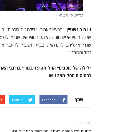
קרדיט: ירון אמיתי
זיו רובינשטיין:
"הרעיון מאחורי "לילה של כוכבים״ הוא 
שלכל מוסיקאי יש חובה לאותם המוזיקאים שגרמו לו ליצו
שגדלתי עליהם ולהם האזנו בבית. חשוב לי להעביר את
גדול ומכובד. "
"לילה של כוכבים" החל מה 19 במרץ ברחבי הארץ
כרטיסים החל מ129 ₪
שתף
Twitter
Facebook
מאמר קודם
חגיגות ט"ו בשבט באתרי המורשת ברחבי הארץ