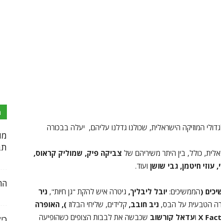
מ
גדולי המוזיקה הישראלית, שכולנו גדלנו עליהם, יעלה בבכורה
מו
תב
לית, כולל, בין היתר משיריהם של
צביקה פיק, שמוליק קראוס,
עוזי חיטמן, גבי שושן
ועוד.
הח
יכים (
הממשיכים:
יובל ליבליך,
גיטרה איש להקת "גן חיות",
ניר
ה הטבעית על הבס,
ניב חובב,
קלידים, שליחי הבלוז
), האופרה
X Fac
ו
עדאל קורשוב
שכבשה את לבבות הצופים כשהופיעה
כי