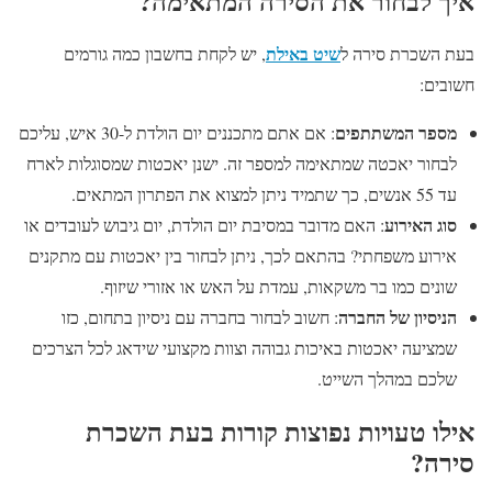
איך לבחור את הסירה המתאימה?
שיט באילת
בעת השכרת סירה ל
, יש לקחת בחשבון כמה גורמים
חשובים:
מספר המשתתפים
: אם אתם מתכננים יום הולדת ל-30 איש, עליכם
לבחור יאכטה שמתאימה למספר זה. ישנן יאכטות שמסוגלות לארח
עד 55 אנשים, כך שתמיד ניתן למצוא את הפתרון המתאים.
סוג האירוע
: האם מדובר במסיבת יום הולדת, יום גיבוש לעובדים או
אירוע משפחתי? בהתאם לכך, ניתן לבחור בין יאכטות עם מתקנים
שונים כמו בר משקאות, עמדת על האש או אזורי שיזוף.
הניסיון של החברה
: חשוב לבחור בחברה עם ניסיון בתחום, כזו
שמציעה יאכטות באיכות גבוהה וצוות מקצועי שידאג לכל הצרכים
שלכם במהלך השייט.
אילו טעויות נפוצות קורות בעת השכרת
סירה?