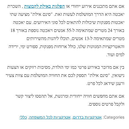
הפלגות באילת לקבוצות
אם אתם מתכננים אירוע ייחודי או
, השכרת
יאכטה היא הדרך המושלמת לעשות זאת. "סינם אילת" מציעה שתי
יאכטות מפנקות שיכולות להתאים לכל סוגי האירועים. עם יאכטה
באורך 24 מטרים שמתאימה ל-55 אנשים ויאכטה נוספת באורך 18
מטרים שמתאימה ל-13 אנשים, תוכלו ליהנות מהשירותים
והאטרקציות המגוונות שלנו, כולל ארוחות מפנקות, ספורט ימי, ירידה
למים ועוד.
בין אם מדובר באירוע פרטי כמו ימי הולדת, מסיבות רווקים או הצעות
נישואין, "סינם אילת" תספק לכם את החוויה המושלמת עם צוות צעיר
ורענן שידאג לכל פרט.
אם אתם מחפשים חוויה ייחודית ומרגשת, אל תהססו ליצור קשר
ולקבל פרטים נוספים.
Categories:
אטרקציות בדרום
,
אטרקציות לכל המשפחה
,
כללי