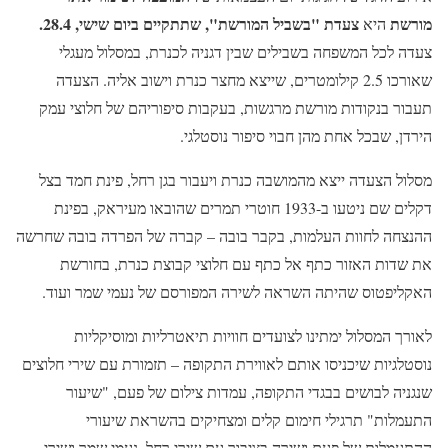
מורשת
צעדת "בשביל המורשת",
שתתקיים ביום שישי, 28.4.
היא
צעדה לכל המשפחה בשבילים שבין דגניה לכנרת, במסלול מעגלי
שאורכו 2.5 קילומטרים, שייצא מחצר כנרת וישוב אליה. הצעדה
תעבור בנקודות מורשת מרגשות, בעקבות סיפוריהם של חלוצי עמק
הירדן, שבכל אחת מהן חבוי סיפור נוסטלגי.
מסלול הצעדה ייצא מהמושבה כנרת ויעבור בגן רחל, פינת חמד בצל
דקלים שם ניטעו ב-1933 חוטרי תמרים שהובאו מעיראק, בפינת
ההנצחה לחוות העלמות, בקבר בובה – קברה של הפרדה בובה שחרשה
את שדות האזור כתף אל כתף עם חלוצי קבוצת כנרת, בחורשת
האקליפטוס שהיתה השראה לשירה המפורסם של נעמי שמר ועוד.
לאורך המסלול ימתינו לצועדים חוויות תיאטרליות ומוסיקליות
נוסטלגיות שיכניסו אותם לאווירת התקופה – תזמורת עם שירי חלוצים
שנגניה לבושים בבגדי התקופה, עמדות צילום של פעם, "שיעור
התעמלות" תרגילי חימום קלים ומצחיקים בהשראת שיעורי
ההתעמלות של פעם ושירה בציבור עם שירי רחל, נעמי שמר ושירי