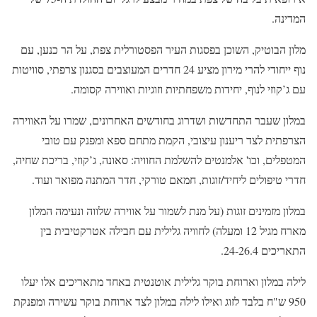
המדינה.
מלון הבוטיק, השוכן בפסגות העיר הפסטורלית צפת, על הר כנען, עם
נוף ייחודי להרי מירון מציע 24 חדרים המעוצבים בסגנון צרפתי, סוויטות
עם ג’קוזי לנוף, יחידות משפחתיות וזוגיות ואווירה קסומה.
במלון שעבר התחדשות ושדרוג בחודשים האחרונים, שמרו על האווירה
הצרפתית לצד ריענון עיצובי, הקמת מתחם ספא ומפנק עם טובי
המטפלים, וכו' אלמנטים להשלמת החוויה: סאונה, ג’קוזי, בריכת שחיה,
חדרי טיפולים ליחיד/זוגות, חמאם טורקי, חדר המתנה מפואר ועוד.
במלון מזמינים זוגות (על מנת לשמור על אווירה שלווה ונעימה המלון
מארח מגיל 12 ומעלה) לחוויה גלילית עם חבילה אטרקטיבית בין
התאריכים 24-26.4.
לילה במלון וארוחת בוקר גלילית אוטנטית באחד מתאריכים אלו יעלו
950 ש"ח בלבד לזוג ואילו לילה במלון לצד ארוחת בוקר עשירה ומפנקת