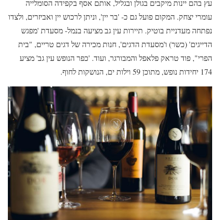
עץ בהם יינות מיקבים בגולן ובגליל, אותם אסף בקפידה הסומלייה
עומרי יצחק. המקום פועל גם כ- 'בר יין', וניתן לרכוש יין ואביזרים, ולצדו
נפתחה מעדניית בוטיק. תיירות עין גב מציעה בנמל- מסעדת 'מפגש
הדייגים' (כשר) ו'מסעדת הדגים', חנות מכירה של דגים טריים, "בית
הפרי", פוד טראק פלאפל והמבורגר, ועוד. 'כפר הנופש עין גב' מציע
174 יחידות נופש, מתוכן 59 וילות ים, הנושקות לחוף.