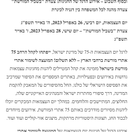
ובסוף השבוע – אירוע הדגל של החגיגות: צעדת "בשביל המורשת"
צעדה מהנה לכל המשפחה בין דגניה לכינרת
יום העצמאות, יום רביעי, 26 באפריל 2023, ה' באייר תשפ"ג
צעדת "בשביל המורשת" – יום שישי, 28 באפריל 2023, ז' באייר
תשפ"ג
ייפתחו לקהל הרחב 75
לרגל יום העצמאות ה-75 של מדינת ישראל,
אתרי מורשת ברחבי הארץ – ללא תשלום! המועצה לשימור אתרי
מורשת בישראל
מזמינה את קהל המטיילים ליהנות מחגיגות עצמאות
גדושות באירועים ובפעילויות, באתרים המספרים את הסיפור שמרכיב
את הפסיפס הישראלי של כולנו, החל מהסיפורים על המאבק להקמת
המדינה, דרך סיפורי מחתרות ישראל והמנהיגים האייקוניים שלה,
החלוצים, המתיישבים והלוחמים. במהלך יום העצמאות המבקרים יוכלו
ליהנות מסיורים מודרכים באותם 75 אתרי המורשת, אירועים מיוחדים
לכבוד החג, תצוגות היסטוריות מרתקות, מיצגים אור-קוליים ועוד ועוד.
המועצה לשימור אתרי
אירוע הדגל של חגיגות יום העצמאות של