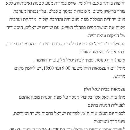
והיפות ביותר באגם הלאומי. שייט בסירות מנוע קטנות ואיכותיות, ללא
צורך ברישיון משיט, מאובזרות במסך טאבלט, עליו נבנתה מערכת
ניווט ייחודית הכוללת מפת ניווט חיה והדרכה קולית, מרתקת וערכית
מלווה את המשתתפים במהלך השייט, עם שירים ישראלים, היסטוריה
של המקום וגיאוגרפיה.
הפעילות ב'חווימה' מתקיימת על פי תקנות הבטיחות המחמירות ביותר,
ובהתאם לתנאי מזג האוויר.
איפה? חוף גינוסר, סמוך לבית יגאל אלון, בוויז 'חווימה'.
מתי? יום העצמאות החל משעה 9:00 ועד 18:00, יש להזמין מקום
מראש.
עצמאות בבית יגאל אלון
מה? בית יגאל אלון בקיבוץ גינוסר על שפת הכנרת מזמין אתכם
לפעילות חגיגית בחינם
לכבוד יום העצמאות ה-75 למדינת ישראל בחסות משרד המורשת,
ציוני דרך והמועצה
לשימור אתרי מורשת בישראל: יום ד&#39; 26.4 בין השעות 09:00-