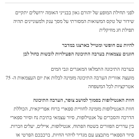
לפני תחילת המופע של יהורם גאון בבנייני האומה ירושלים יתקיים
שידור של טקס המשואות המסורתי על מסך ענק ולמעוניינים תהיה
תפילת חג מוזיקלית
להיות עם חופשי ומטייל בארצנו במדבר
חוגגים עצמאות בערבה התיכונה הפעילויות לובשות כחול לבן
בערבה התיכונה התמלאו המאגרים וגבי המים
מועצה אזורית הערבה התיכונה מזמינה לבלות את יום העצמאות ה- 75
אטרקציות לכל המשפחה
חוות האנטילופות בסמוך למושב צופר, הערבה התיכונה
חוות האנטילופות מזמינה לחוויית ספארי ברוח אפריקאית, הכוללת
הדרכה והסברים על אנטילופות, סיור עצמאי בתיבת נח וסיור ספארי
בין עדרים הפזורים בשטח הפתוח, אנטילופות, איילים, יעלים וזברות.
סיור הספארי מתבצע עם מגדיר לזיהוי החיות, ברכבכם הפרטי או