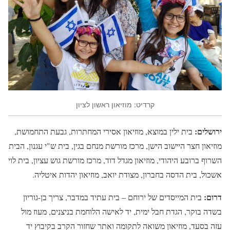
קרדיט: מוזיאון ראשון לציון
ירושלים:
בית ילין במוצא, מוזיאון אסירי המחתרות, גבעת התחמושת,
מוזיאון חצר היישוב הישן, מרכז מורשת מנחם בגין, בית ש"י עגנון, הבית
השרוף ברובע היהודי, מוזיאון מגדל דוד, מרכז מורשת גוש עציון, בית לוי
אשכול, בית הדסה בחברון, מצודת יואב, מוזיאון יהדות איטליה.
דרום:
בית המייסדים של ירוחם – בית עתיד במדבר, צריך בן-גוריון
בשדה בוקר, הגדת חבל ימית, יד לאישה הלוחמת בניצנים, מעוז מול
עזה בסעד, מוזיאון משואה לתקומה ואתר שחזור הקרב בקיבוץ יד