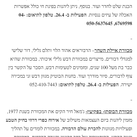
הכנת שלט לחדר ועוד. בנוסף, ניתן ליהנות בפינת חי כולל אפשרות
הפעילות ב- 26.4. טלפון לתיאום:
04-
האכלה של עיזים ננסיות.
6769598, 050-5637645
מכוורת איילת השחר
– הדבוראים אהוד הלוי ותלם גלילי, דור שלישי
למגדלי דבורים, מייצרים במכוורת דבש גלילי איכותי, במכוורת שהיא
כבר בת מעל 100 שנים, ומזמינים לטעימות דבש, הסבר על הקשר בין
צוף לדבורים, סיור מודרך ועוד. בחנות הבוטיק מגוון דבש זני במכירה
הפעילות ב- 26.4.
טלפון לתיאום:
ישירה.
052-410-7443
מכוורת הבוסתן- בפקיעין-
ג'מאל חיר הקים את המכוורת בשנת 1977,
אירוח כפרי דרוזי בחיק הטבע
מזמין ליהנות ביום העצמאות משילוב של
להכרת עולם הדבורה.
ופעילויות מגוונות
במכוורת לומדים על תהליך
ייצור הדבש, ההיסטוריה של כפר פקיעין והעדה הדרוזית. במכוורת-