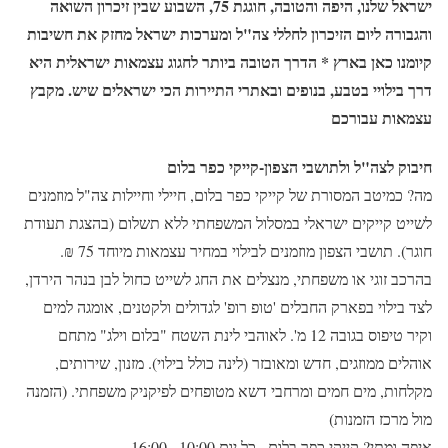
ישראל שלנו, היפה והטובה, חוגגת 75, השבוע שבין זיכרון השואה
והגבורה ליום הזיכרון לחללי צה"ל ומערכות ישראל מחזק את חשיבות
קיומנו כאן בארץ * הדרך הטובה ביותר לחגוג עצמאות ישראלית היא
דרך בילויי בטבע, בנופים ובאתרי התיירות הכי ישראלים שיש. מקבץ
עצמאות עבורכם
חיבוק לצה"ל ולתושבי הצפון-קייקי כפר בלום
מה? כמיטב המסורת של קייקי כפר בלום, חיילי וחיילות צה"ל מוזמנים
לשייט קייקים ישראלי במסלול המשפחתי ללא תשלום (בהצגת תעודת
חוגר). תושבי הצפון מוזמנים לבילוי במחיר עצמאות מיוחד 75 ₪.
בהרכב זוגי או משפחתי, מנצלים את החג לשייט כחול לבן בנהר הירדן,
לצד בילוי בפארק החבלים 'טופ רופ' לגדולים ולקטנים, אומגה למים
וקיר טיפוס בגובה 12 מ'. לאוהבי לינת השטח "בלום וילג" מתחם
אוהלים ממוזגים, חדש ומאובזר (לינה כולל בילוי). מזנון, שירותים,
מקלחות, מים חמים ומרחבי דשא מטופחים לפיקניק משפחתי. (הזמנה
מול מרכז הזמנות)
איפה ומתי? קייקי כפר בלום , כל יום 10:00 –16:00.