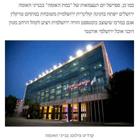
כמו כן, ספיישל יום העצמאות של "במת האומה" בבנייני האומה
ירושלים ייפתח בחגיגה קולינרית ירושלמית משובחת במתחם טרקלין
אגם במרכז שיעוצב בקונספט הוויה ירושלמית ויציע לקהל הרחב מגוון
דוכני אוכל ירושלמי אותנטי
קרדיט צילום: בנייני האומה