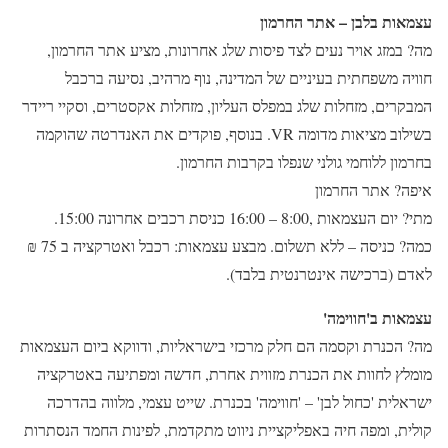
עצמאות בלבן – אתר החרמון
מה? במזג אויר נעים לצד פיסות שלג אחרונות, מציע אתר החרמון,
חוויה משפחתית בעיניים של המדינה, נוף מרהיב, נסיעה ברכבל
המבקרים, מזחלות שלג במפלס העליון, מזחלות אקסטרים, וסקיי ריידר
בשילוב מציאות מדומה VR. בנוסף, פוקדים את האנדרטה שהוקמה
בחרמון ללוחמי גולני שנפלו בקרבות החרמון.
איפה? אתר החרמון
מתי? יום העצמאות ,8:00 – 16:00 כניסת רכבים אחרונה 15:00.
כמה? כניסה – ללא תשלום. מבצע עצמאות: רכבל ואטרקציה ב 75 ₪
לאדם (ברכישה אינטרנטית בלבד).
עצמאות ב'חווימה'
מה? הכנרת וקסמה הם חלק מרכזי בישראליות, ודווקא ביום העצמאות
מומלץ לחוות את הכנרת מזווית אחרת, חדשה ומפתיעה באטרקציה
ישראלית 'כחול לבן' – 'חווימה' בכנרת. שייט עצמי, מלווה בהדרכה
קולית, ומפה חיה באפליקציית ניווט מתקדמת, לפינות החמד הנסתרות