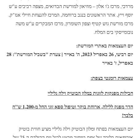
מרדכי, מרכז ג'ו אלון – מוזיאון למורשת הבדואים, מצפה רביבים ע"ש
יוסף וייץ, אתר הראשונים בנגב ברוחמה, המרכז להנצחת חיילי אנז"ק,
מרכז מורשת גוש קטיף וצפון השומרון, מרכז המבקרים ע"ש משה
נובומייסקי בים המלח.
יום העצמאות באתרי המורשת:
יום רביעי, 26 באפריל 2023, ה' באייר | צעדת "בשביל המורשת": 28
באפריל, ז' באייר
עצמאות רומנטי בצפת:
חבילות מפנקות לזוגות במלון הבוטיק וילה גליליי
חדר מפנק ללילה, ארוחת בוקר וטיפול ספא זוגי החל מ-1,200 ש"ח
בלבד!
יום העצמאות בפתח ומלון הבוטיק וילה גליליי מציע חווית בוטיק
אירופאית בליבה של צפת במחיר מבצע לרגל יום ההולדת ה-75 של