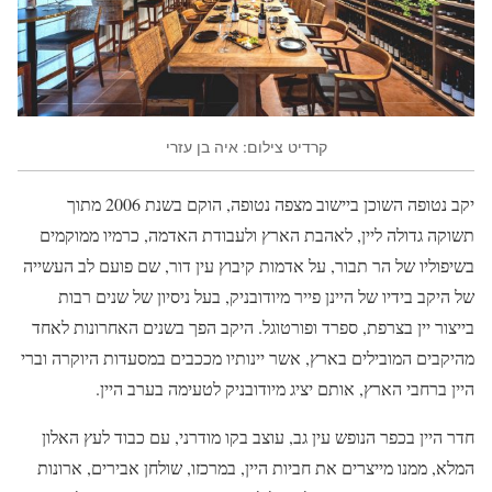
קרדיט צילום: איה בן עזרי
יקב נטופה השוכן ביישוב מצפה נטופה, הוקם בשנת 2006 מתוך
תשוקה גדולה ליין, לאהבת הארץ ולעבודת האדמה, כרמיו ממוקמים
בשיפוליו של הר תבור, על אדמות קיבוץ עין דור, שם פועם לב העשייה
של היקב בידיו של היינן פייר מיודובניק, בעל ניסיון של שנים רבות
בייצור יין בצרפת, ספרד ופורטוגל. היקב הפך בשנים האחרונות לאחד
מהיקבים המובילים בארץ, אשר יינותיו מככבים במסעדות היוקרה וברי
היין ברחבי הארץ, אותם יציג מיודובניק לטעימה בערב היין.
חדר היין בכפר הנופש עין גב, עוצב בקו מודרני, עם כבוד לעץ האלון
המלא, ממנו מייצרים את חביות היין, במרכזו, שולחן אבירים, ארונות