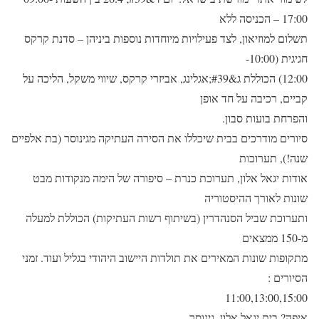
17:00 – הכניסה ללא
תשלום למוזיאון, לצד פעילויות מיוחדות נוספות ביניהן – סדנת קרקס
חגיגית (10:00-
12:00) הכוללת ג&#39;אגלינג, אביזרי קרקס, שיווי משקל, הליכה על
קביים, רכיבה על חד אופן
והפרחת בועות סבון.
סיורים מודרכים בבית שיכללו את הסירה העתיקה מגינוסר (בת אלפיים
שנה!), תערוכות
אודות יגאל אלון, תערוכת כנרת – סיפורה של הימה מנקודות מבט
שונות לאורך ההיסטוריה
ותערוכת שביל הסנהדרין (בשיתוף רשות העתיקות) הכוללת למעלה
מ-150 ממצאים
מתקופות שונות המאירים את תולדות היישוב היהודי בגליל ועוד. זמני
הסיורים :
11:00,13:00,15:00
איפה? בית יגאל אלון, גינוסר.