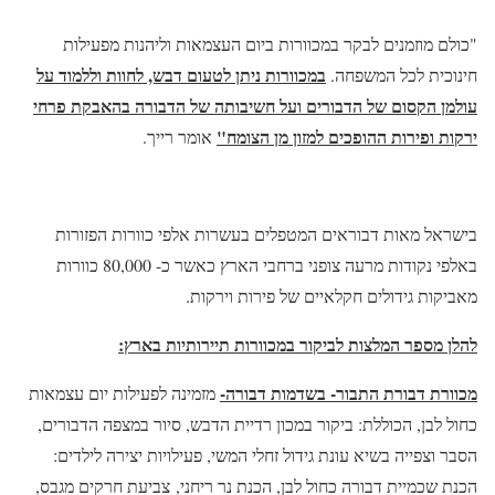
"כולם מוזמנים לבקר במכוורות ביום העצמאות וליהנות מפעילות
במכוורות ניתן לטעום דבש, לחוות וללמוד על
חינוכית לכל המשפחה.
עולמן הקסום של הדבורים ועל חשיבותה של הדבורה בהאבקת פרחי
ירקות ופירות ההופכים למזון מן הצומח"
אומר רייך.
בישראל מאות דבוראים המטפלים בעשרות אלפי כוורות הפזורות
באלפי נקודות מרעה צופני ברחבי הארץ כאשר כ- 80,000 כוורות
מאביקות גידולים חקלאיים של פירות וירקות.
להלן מספר המלצות לביקור במכוורות תיירותיות בארץ:
מכוורת דבורת התבור- בשדמות דבורה-
מזמינה לפעילות יום עצמאות
כחול לבן, הכוללת: ביקור במכון רדיית הדבש, סיור במצפה הדבורים,
הסבר וצפייה בשיא עונת גידול זחלי המשי, פעילויות יצירה לילדים:
הכנת שכמיית דבורה כחול לבן, הכנת נר ריחני, צביעת חרקים מגבס,