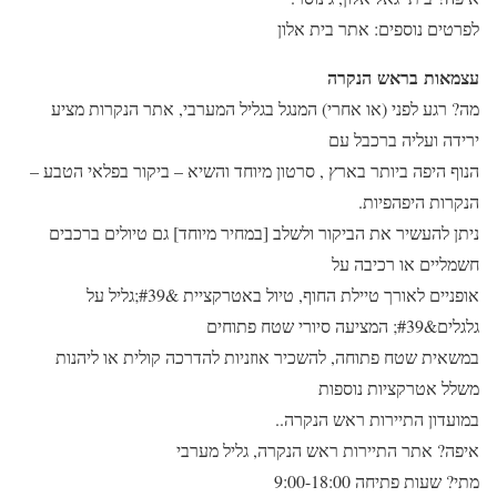
לפרטים נוספים: אתר בית אלון
עצמאות בראש הנקרה
מה? רגע לפני (או אחרי) המנגל בגליל המערבי, אתר הנקרות מציע
ירידה ועליה ברכבל עם
הנוף היפה ביותר בארץ , סרטון מיוחד והשיא – ביקור בפלאי הטבע –
הנקרות היפהפיות.
ניתן להעשיר את הביקור ולשלב [במחיר מיוחד] גם טיולים ברכבים
חשמליים או רכיבה על
אופניים לאורך טיילת החוף, טיול באטרקציית &#39;גליל על
גלגלים&#39; המציעה סיורי שטח פתוחים
במשאית שטח פתוחה, להשכיר אוזניות להדרכה קולית או ליהנות
משלל אטרקציות נוספות
במועדון התיירות ראש הנקרה..
איפה? אתר התיירות ראש הנקרה, גליל מערבי
מתי? שעות פתיחה 9:00-18:00