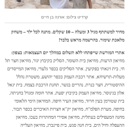
קרדיט צילום: אורנה בן חיים
מחיר למשתתף מגיל 3 ומעלה – 10 שקלים. מתנה לכל ילד – משחק
מלאכת שימור. בהרשמה מראש בלבד!
אתרי המורשת שייפתחו ללא תשלום במהלך יום העצמאות: בצפון:
מוזיאון הרעות, מוזיאון בית השומר, הסליק בקיבוץ יגור, מוזיאון חצר תל
חי, בית זינאתי בפקיעין, אתר הסליקים בכפר גלעדי, מוזיאון המייסדים
מעלות-תרשיחא, אתר רכבת העמק בכפר יהושע, משטרת נהלל
ההיסטורית, חצר כנרת, נהריים בגשר, תחנת הרכבת בצמח, בית יגאל
אלון בגינוסר, מוזיאון העמק בקיבוץ יפעת, אתר חומה ומגדל בחניתה,
בית שטורמן בעין חרוד, מוזיאון העיר חיפה, המוזיאון הימי הלאומי
בחיפה, מערת הפלמ"ח, מוזיאון יק"א חצרות האיכרים בכפר תבור,
מחנה המעפילים בעתלית, מוזיאון אסירי המחתרות בעכו, מוזיאון
ההעפלה וחיל הים, בית חנה סנש, בית פיינברג, מוזיאון העלייה