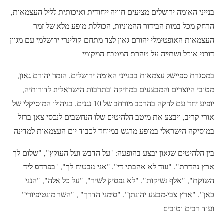
בנייני האומה ירושלים מציעים חוויה ייחודית ואיכותית לליל העצמאות,
הרחק מכל במות הבידור ההמוניות, הכוללת מופע מלא של זמר
העצמאות האופטימלי יהורם גאון לצד מתחם קולינרי ירושלמי עם מגוון
דוכני אוכל ושתייה על טהרת המטבח המקומי
במסגרת ספיישל עצמאות בבנייני האומה ירושלים, הזמר יהורם גאון,
מטובי היוצרים והמבצעים במוזיקה ובתרבות הישראלית לדורותיה,
יופיע יחד עם להקה בהרכב מורחב של 10 נגנים, בניהולו המוסיקלי של
אורי קריב, ויבצע את מיטב הלהיטים שלו הנחשבים לנכסי צאן ברזל
במוסיקה הישראלי במופע מרגש במיוחד לכבוד יום העצמאות למדינה
בין הלהיטים שגאון יבצע בהופעה: "על הדבש ועל העוקץ", "שלום לך
ארץ נהדרת", "עוד לא אהבתי די", "אני מבטיח לך", "בפרדס ליד
השוקת", "אלף נשיקות", "לא נפסיק לשיר", "על כל אלה", "הנני
כאן", "ארץ צבי-מבצע יהונתן", "סימני הדרך" , "השר מונטיפיורי"
ועוד רבים וטובים