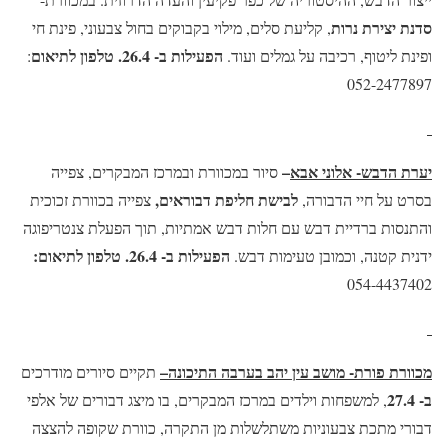
סדנת יצירת נרות
, קליעת סלים, מילוי בקבוקים בחול צבעוני, פינת חי
הפעילות ב- 26.4. טלפון לתיאום
ופינת ליטוף, רכיבה על גמלים ועוד.
:
052-2477897
יערת הדבש- אלוני אבא
–
סיור במכוורת ובמרכז המבקרים, צפייה
לבישת חליפת דבוראים,
בסרט על חיי הדבורה,
צפייה בכוורת זכוכית
והתנסות ברדיית דבש עם חלות דבש אמתיות, תוך הפעלת צנטריפוגה
הפעילות ב- 26.4.
טלפון לתיאום:
ידנית קטנה, וכמובן טעימות דבש.
054-4437402
מכוורת פורת- מושב עין יהב בערבה התיכונה
–
תקיים סיורים מודרכים
ב- 27.4
, למשפחות וילדים במרכז המבקרים, בו מיצג דבורים של אלפי
דבורי מתכת צבעוניות משתלשלות מן התקרה, כוורת שקופה להצצה