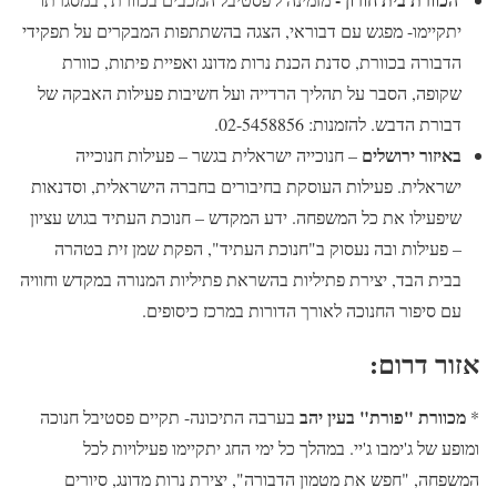
יתקיימו- מפגש עם דבוראי, הצגה בהשתתפות המבקרים על תפקידי
הדבורה בכוורת, סדנת הכנת נרות מדונג ואפיית פיתות, כוורת
שקופה, הסבר על תהליך הרדייה ועל חשיבות פעילות האבקה של
דבורת הדבש. להזמנות: 02-5458856.
באיזור ירושלים
– חנוכייה ישראלית בגשר – פעילות חנוכייה
ישראלית. פעילות העוסקת בחיבורים בחברה הישראלית, וסדנאות
שיפעילו את כל המשפחה. ידע המקדש – חנוכת העתיד בגוש עציון
– פעילות ובה נעסוק ב"חנוכת העתיד", הפקת שמן זית בטהרה
בבית הבד, יצירת פתיליות בהשראת פתיליות המנורה במקדש וחוויה
עם סיפור החנוכה לאורך הדורות במרכז כיסופים.
אזור דרום:
מכוורת "פורת" בעין יהב
*
בערבה התיכונה- תקיים פסטיבל חנוכה
ומופע של ג'ימבו ג'יי. במהלך כל ימי החג יתקיימו פעילויות לכל
המשפחה, "חפש את מטמון הדבורה", יצירת נרות מדונג, סיורים