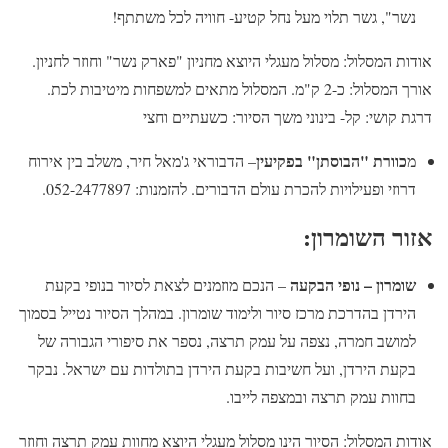
נשר", גשר תלוי מעל נחל קטיע- חוויה לכל משתתף!
אודות המסלול: מסלול מעגלי היוצא מחניון "פארק נשר" וחוזר לחניון.
אורך המסלול: כ-2 ק"מ. המסלול מתאים למשפחות מיטיבות לכת.
דרגת קושי: קל- בינוני משך הסיור: כשעתיים וחצי
כוורת "הבוסתן" בפקיעין
מ
– הדבוראי ג'מאל חיר, משלב בין אירוח
דרוזי ופעילויות להכרת עולם הדבורים. להזמנות: 052-2477897.
אזור השומרון:
שומרון – נופי הבקעה
– הנכם מוזמנים לצאת לסיור בנופי בקעת
הירדן בהדרכת מרכז סיור ולימוד שומרון. במהלך הסיור נטייל בסמוך
למושב חמרה, נצפה על עמק תרצה, נספר את סיפורי הגבורה של
בקעת הירדן, ועל חשיבות בקעת הירדן בתולדות עם ישראל. נבקר
בחוות עמק תרצה ובמצפה לייבו.
אודות המסלול: הסיור הינו מסלול מעגלי היוצא מחוות עמק תרצה וחוזר