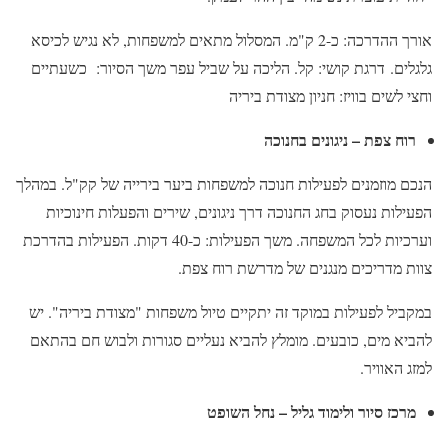
אורך ההדרכה: כ-2 ק"מ. המסלול מתאים למשפחות, לא נגיש לכיסא
גלגלים. דרגת קושי: קל. הליכה על שביל עפר משך הסיור: כשעתיים
וחצי לשים בוויז: חניון מצודת ביריה
רוח צפת – ניגונים בחנוכה
הנכם מוזמנים לפעילות חנוכה למשפחות ביער בירייה של קק"ל. במהלך
הפעילות נעסוק בחג החנוכה דרך ניגונים, שירים והפעלות חינוכיות
וערכיות לכל המשפחה. משך הפעילות: כ-40 דקות. הפעילות בהדרכת
צוות מדריכים מנגנים של מדרשת רוח צפת.
במקביל לפעילות במוקד זה יתקיים טיול משפחות "מצודת ביריה". יש
להביא מים, כובעים. מומלץ להביא נעליים סגורות ולבוש חם בהתאם
למזג האוויר.
מרכז סיור ולימוד גליל – נחל השופט