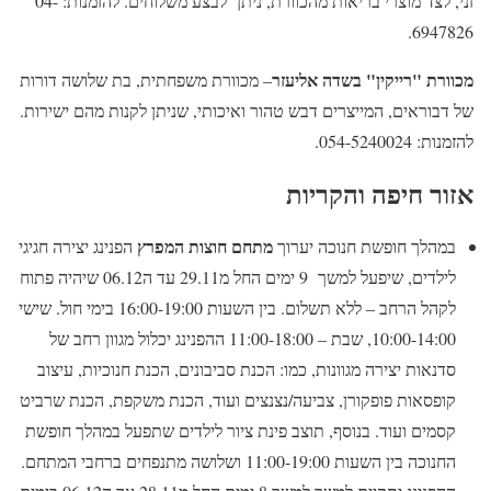
זני, לצד מוצרי בריאות מהכוורת, ניתן לבצע משלוחים. להזמנות: 04-
6947826.
מכוורת "רייקין" בשדה אליעזר
– מכוורת משפחתית, בת שלושה דורות
של דבוראים, המייצרים דבש טהור ואיכותי, שניתן לקנות מהם ישירות.
להזמנות: 054-5240024.
אזור חיפה והקריות
מתחם חוצות המפרץ
במהלך חופשת חנוכה יערוך
הפנינג יצירה חגיגי
לילדים, שיפעל למשך 9 ימים החל מ29.11 עד ה06.12 שיהיה פתוח
לקהל הרחב – ללא תשלום. בין השעות 16:00-19:00 בימי חול. שישי
10:00-14:00, שבת – 11:00-18:00 ההפנינג יכלול מגוון רחב של
סדנאות יצירה מגוונות, כמו: הכנת סביבונים, הכנת חנוכיות, עיצוב
קופסאות פופקורן, צביעה/נצנצים ועוד, הכנת משקפת, הכנת שרביט
קסמים ועוד. בנוסף, תוצב פינת ציור לילדים שתפעל במהלך חופשת
החנוכה בין השעות 11:00-19:00 ושלושה מתנפחים ברחבי המתחם.