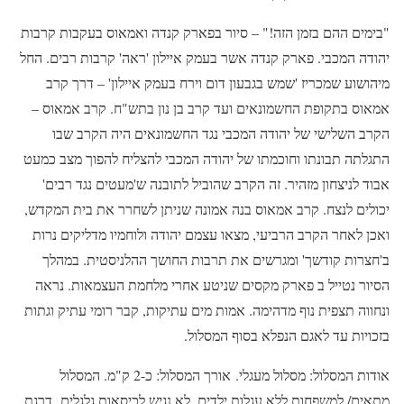
"בימים ההם בזמן הזה!" – סיור בפארק קנדה ואמאוס בעקבות קרבות
יהודה המכבי. פארק קנדה אשר בעמק איילון 'ראה' קרבות רבים. החל
מיהושוע שמכריז 'שמש בגבעון דום וירח בעמק איילון' – דרך קרב
אמאוס בתקופת החשמונאים ועד קרב בן נון בתש"ח. קרב אמאוס –
הקרב השלישי של יהודה המכבי נגד החשמונאים היה הקרב שבו
התגלתה תבונתו וחוכמתו של יהודה המכבי להצליח להפוך מצב כמעט
אבוד לניצחון מזהיר. זה הקרב שהוביל לתובנה ש'מעטים נגד רבים'
יכולים לנצח. קרב אמאוס בנה אמונה שניתן לשחרר את בית המקדש,
ואכן לאחר הקרב הרביעי, מצאו עצמם יהודה ולוחמיו מדליקים נרות
ב'חצרות קודשך' ומגרשים את תרבות החושך ההלניסטית. במהלך
הסיור נטייל ב פארק מקסים שניטע אחרי מלחמת העצמאות. נראה
ונחווה תצפית נוף מדהימה. אמות מים עתיקות, קבר רומי עתיק וגתות
בזכויות עד לאגם הנפלא בסוף המסלול.
אודות המסלול: מסלול מעגלי. אורך המסלול: כ-2 ק"מ. המסלול
מתאים/ למשפחות ללא עגלות ילדים, לא נגיש לכיסאות גלגלים. דרגת