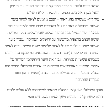
הצמד רונית וג'ונתן וההרכב המוזיקלי אינדי ילד בשירי עוזי חיטמן
ויגאל בשן האהובים. הכניסה חופשית – ללא תשלום
עיר דוד- עששיות בחג האור
– הנכם מוזמנים לצאת לסיור ביער
השלום בירושלים באתר קק"ל בהדרכת מרכז סיור ולימוד עיר דוד.
במהלך הסיור נטייל במרחב יער השלום שבירושלים, נבקר בטיילת
ארמון הנציב בתצפית מרשימה על ירושלים העתיקה, נעבור ביער
השלום שניטע על ידי קק"ל לאחר מלחמת ששת הימים, נכנס לאמת
המים התת קרקעית (יבשה) שבנו החשמונאים במאבקם נגד היוונים
כשבידנו עששיות מאירות, ונכיר את היער הירושלמי המיוחד על
צמחיו, מתקניו והאנדרטאות הקיימות בו. אודות המסלול: הסיור הינו
מסלול מעגלי היוצא מטיילת ארמון הנציב (תצפית האז) וחוזר
לנקודת ההתחלה.
אורך המסלול: כ-2 ק"מ. המסלול מתאים למשפחות ללא עגלות ילדים
דרגת קושי: קלה – בינונית משך הסיור: כשעתיים וחצי
הכוורת בית חורון'-
'
מזמינה ל'פסטיבל המכבים בכוורת', במסגרתו