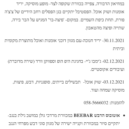
במוזיאון הדבורה, צפייה בכוורת שקופה לצד- מופע מוסיקה, יריד
אומנות ושוק אוכל. הפסטיבל יתקיים בגן הפסלים רחב הידיים של צ'צ'ה
פורת, תחת כיפת השמיים. במקום- 'פיצה-בר' המגיש על הבר בירה,
שתייה ופיצה מהטאבון.
30.11.2021- יריד חנוכה-עם מגוון דוכני אומנות ואוכל מתוצרת מקומית
וביתית
02.12.2021- ג'ימבו ג'יי- בחגיגת היפ הופ וספווקן וורד (שירה מדוברת)
ועיבודים אקוסטיים.
03.12.2021- שוק אוכל- תבשילים בייתים, סופגניות, דבש, פיצות,
מוסיקה שמחה ועוד.
להזמנות: 058-5666032
אוטובוס הדבש BEEBAR
במכוורת מרדכי גולן במושב גילת בנגב-
יתקיים סיור במכוורת וקנייה ישירה של מגוון סוגי דבש מפרחי הנגב