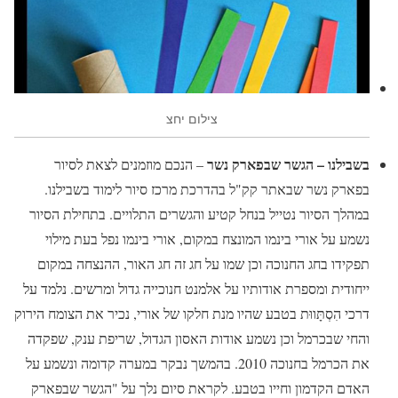
צילום יחצ
בשבילנו – הגשר שבפארק נשר
– הנכם מוזמנים לצאת לסיור
בפארק נשר שבאתר קק"ל בהדרכת מרכז סיור לימוד בשבילנו.
במהלך הסיור נטייל בנחל קטיע והגשרים התלויים. בתחילת הסיור
נשמע על אורי בינמו המונצח במקום, אורי בינמו נפל בעת מילוי
תפקידו בחג החנוכה וכן שמו על חג זה חג האור, ההנצחה במקום
ייחודית ומספרת אודותיו על אלמנט חנוכייה גדול ומרשים. נלמד על
דרכי הִסְתָּווּת בטבע שהיו מנת חלקו של אורי, נכיר את הצומח הירוק
והחי שבכרמל וכן נשמע אודות האסון הגדול, שריפת ענק, שפקדה
את הכרמל בחנוכה 2010. בהמשך נבקר במערה קדומה ונשמע על
האדם הקדמון וחייו בטבע. לקראת סיום נלך על "הגשר שבפארק