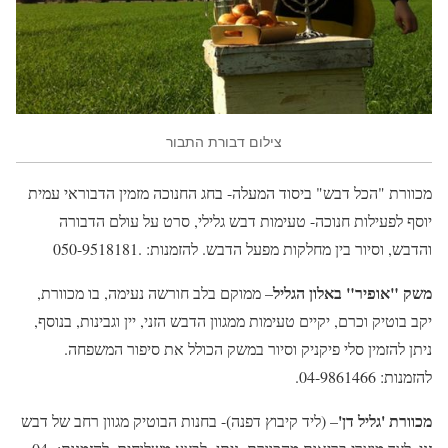
צילום דבורת התבור
מכוורת "הכל דבש" ביסוד המעלה- בחג החנוכה מזמין הדבוראי עמית
יוסף לפעילות חנוכה- טעימות דבש גלילי, סרט על עולם הדבורה
והדבש, וסיור בין מחלקות מפעל הדבש. להזמנות: .050-9518181
משק "אופיר" באלון הגליל
– ממוקם בלב חורשה נעימה, בו מכוורת,
יקב בוטיק וכרם, יקיים טעימות ממגוון הדבש הזני, יין וגבינות, בנוסף,
ניתן להזמין סלי פיקניק וסיור במשק הכולל את סיפור המשפחה.
להזמנות: 04-9861466.
מכוורת 'גליל דן'
– (ליד קיבוץ דפנה)- בחנות הבוטיק מגוון רחב של דבש