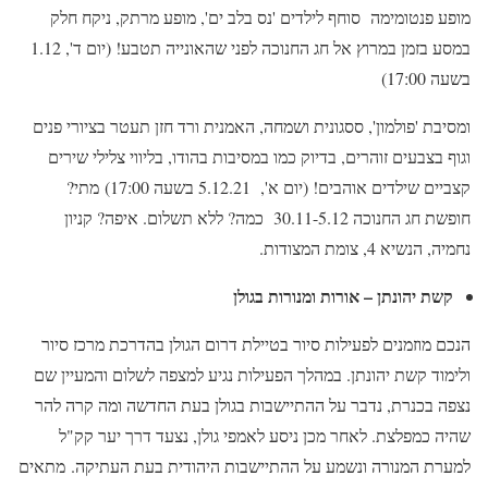
מופע פנטומימה סוחף לילדים 'נס בלב ים', מופע מרתק, ניקח חלק
במסע בזמן במרוץ אל חג החנוכה לפני שהאונייה תטבע! (יום ד', 1.12
בשעה 17:00)
ומסיבת 'פולמון', ססגונית ושמחה, האמנית ורד חזן תעטר בציורי פנים
וגוף בצבעים זוהרים, בדיוק כמו במסיבות בהודו, בליווי צלילי שירים
קצביים שילדים אוהבים! (יום א', 5.12.21 בשעה 17:00) מתי?
חופשת חג החנוכה 30.11-5.12 כמה? ללא תשלום. איפה? קניון
נחמיה, הנשיא 4, צומת המצודות.
קשת יהונתן – אורות ומנורות בגולן
הנכם מוזמנים לפעילות סיור בטיילת דרום הגולן בהדרכת מרכז סיור
ולימוד קשת יהונתן. במהלך הפעילות נגיע למצפה לשלום והמעיין שם
נצפה בכנרת, נדבר על ההתיישבות בגולן בעת החדשה ומה קרה להר
שהיה כמפלצת. לאחר מכן ניסע לאמפי גולן, נצעד דרך יער קק"ל
למערת המנורה ונשמע על ההתיישבות היהודית בעת העתיקה. מתאים