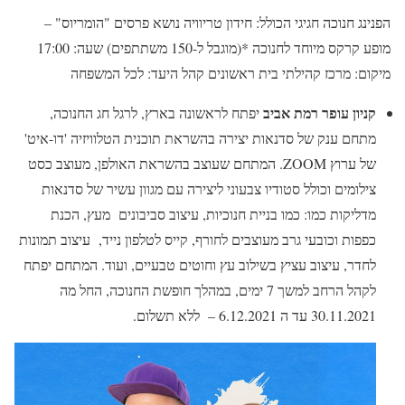
הפנינג חנוכה חגיגי הכולל: חידון טריוויה נושא פרסים "הומריוס" –
מופע קרקס מיוחד לחנוכה *(מוגבל ל-150 משתתפים) שעה: 17:00
מיקום: מרכז קהילתי בית ראשונים קהל היעד: לכל המשפחה
קניון עופר רמת אביב
יפתח לראשונה בארץ, לרגל חג החנוכה,
מתחם ענק של סדנאות יצירה בהשראת תוכנית הטלוויזיה 'דו-איט'
של ערוץ ZOOM. המתחם שעוצב בהשראת האולפן, מעוצב כסט
צילומים וכולל סטודיו צבעוני ליצירה עם מגוון עשיר של סדנאות
מדליקות כמו: כמו בניית חנוכיות, עיצוב סביבונים מעץ, הכנת
כפפות וכובעי גרב מעוצבים לחורף, קייס לטלפון נייד, עיצוב תמונות
לחדר, עיצוב עציץ בשילוב עץ וחוטים טבעיים, ועוד. המתחם יפתח
לקהל הרחב למשך 7 ימים, במהלך חופשת החנוכה, החל מה
30.11.2021 עד ה 6.12.2021 – ללא תשלום.