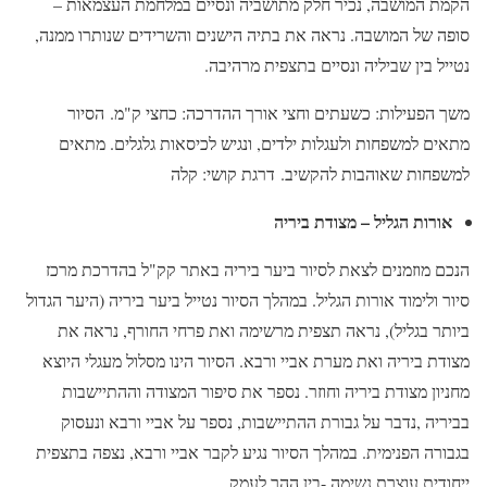
הקמת המושבה, נכיר חלק מתושביה ונסיים במלחמת העצמאות –
סופה של המושבה. נראה את בתיה הישנים והשרידים שנותרו ממנה,
נטייל בין שביליה ונסיים בתצפית מרהיבה.
משך הפעילות: כשעתים וחצי אורך ההדרכה: כחצי ק"מ. הסיור
מתאים למשפחות ולעגלות ילדים, ונגיש לכיסאות גלגלים. מתאים
למשפחות שאוהבות להקשיב. דרגת קושי: קלה
אורות הגליל – מצודת ביריה
הנכם מוזמנים לצאת לסיור ביער ביריה באתר קק"ל בהדרכת מרכז
סיור ולימוד אורות הגליל. במהלך הסיור נטייל ביער ביריה (היער הגדול
ביותר בגליל), נראה תצפית מרשימה ואת פרחי החורף, נראה את
מצודת ביריה ואת מערת אביי ורבא. הסיור הינו מסלול מעגלי היוצא
מחניון מצודת ביריה וחוזר. נספר את סיפור המצודה וההתיישבות
בביריה ,נדבר על גבורת ההתיישבות, נספר על אביי ורבא ונעסוק
בגבורה הפנימית. במהלך הסיור נגיע לקבר אביי ורבא, נצפה בתצפית
ייחודית עוצרת נשימה -בין ההר לעמק.