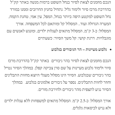
הנכם מוזמנים לצאת לסיור בנחל השופט ברמות מנשה באתר קק"ל
בהדרכת מרכז סיור ולימוד גליל. נתחיל בחניון החרובים וממנו במורד
נחל השופט למקטע היפה ביותר בנחל, המפל, עין אמי, טחנת הקמח,
המערה הגדולה ועוד.. המסלול קל ומותאם לכל המשפחה. אורך
המסלול: כ-3 ק"מ, המסלול מתאים לעגלות ילדים, ומונגש לאנשים עם
מוגבלויות. דרגת קושי: קל משך הסיור: כשעתיים
גלבוע מעיינות – הר הגיבורים בגלבוע
הנכם מוזמנים לצאת לסיור בהר גיבורים באתר קק"ל בהדרכת מרכז
סיור ולימוד גלבוע מעיינות על שם סרן צביקה קפלן. במהלך הסיור נטייל
בהר גיבורים שבגלבוע. הסיור הינו מסלול מעגלי היוצא מחוות התבלינים
וחוזר לחוות התבלינים. נספר על גיבורים אלמונים בגלבוע. במהלך
הסיור נגיע לתצפית מהר גיבורים ולחירבת מזרים.
אורך המסלול: כ-2.5 ק"מ. המסלול מתאים למשפחות ללא עגלות ילדים
ולא נגיש לכיסאות גלגלים.