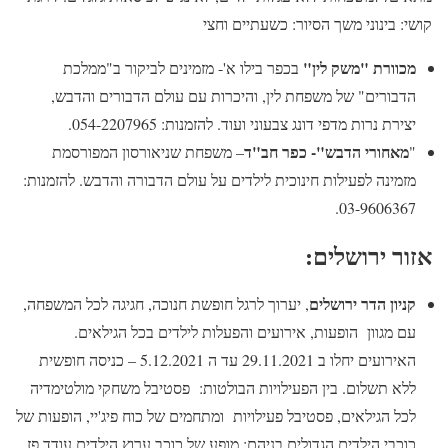
קושי: בינוני משך הסיור: כשעתיים וחצי
מכוורת "משק לין"
בכפר בילו א'- מזמינים לביקור ב"ממלכת
הדבורים" של משפחת לין, והיכרות עם עולם הדבורים והדבש,
יצירת נרות מדפי דונג צבעוני ועוד. להזמנות: 054-2207965.
מאחורי הדבש"- כפר חב"ד
"
– משפחת שניאורסון המפורסמת
מזמינה לפעילות חינוכית לילדים על עולם הדבורה והדבש. להזמנות:
03-9606367.
אזור ירושלים:
קניון הדר ירושלים
, יערוך לרגל חופשת חנוכה, חגיגה לכל המשפחה,
עם מגוון הופעות, אירועים והפעלות לילדים בכל הגילאים.
האירועים יחלו ב 29.11.2021 עד ה 5.12.2021 – כניסה חופשית
ללא תשלום. בין הפעילויות הבולטות: פסטיבל משחקי מולטימדיה
לכל הגילאים, פסטיבל פעילויות ומתחמים של כוח פיג'יי, הופעות של
כוכבי הילדים הגדולים בניהם: מופע של כוכב ערוץ הילדים עודד פז,